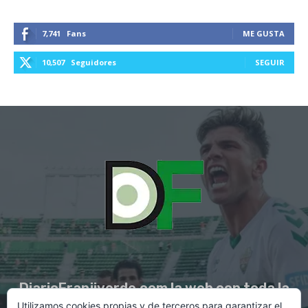
7,741
Fans
ME GUSTA
10,507
Seguidores
SEGUIR
DiarioFranjiverde.com la web con toda la
Utilizamos cookies propias y de terceros para garantizar el