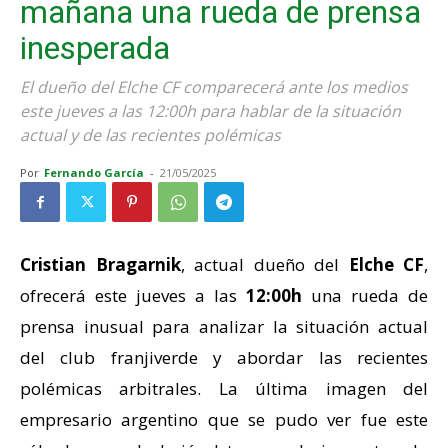
mañana una rueda de prensa
inesperada
El dueño del Elche CF comparecerá ante los medios
este jueves a las 12:00h para hablar de la situación
actual y de las recientes polémicas
Por
Fernando García
-
21/05/2025
Cristian Bragarnik
, actual dueño del
Elche CF
,
ofrecerá este jueves a las
12:00h
una rueda de
prensa inusual para analizar la situación actual
del club franjiverde y abordar las recientes
polémicas arbitrales. La última imagen del
empresario argentino que se pudo ver fue este