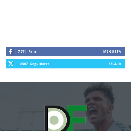
7,741
Fans
ME GUSTA
10,507
Seguidores
SEGUIR