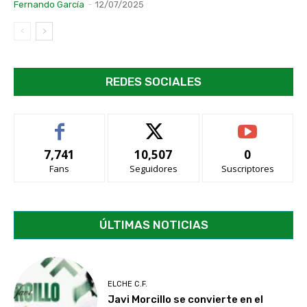
Fernando García
-
12/07/2025
REDES SOCIALES
7,741
10,507
0
Fans
Seguidores
Suscriptores
ÚLTIMAS NOTICIAS
ELCHE C.F.
Javi Morcillo se convierte en el