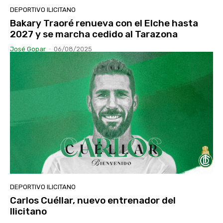
DEPORTIVO ILICITANO
Bakary Traoré renueva con el Elche hasta
2027 y se marcha cedido al Tarazona
José Gopar
-
06/08/2025
DEPORTIVO ILICITANO
Carlos Cuéllar, nuevo entrenador del
Ilicitano