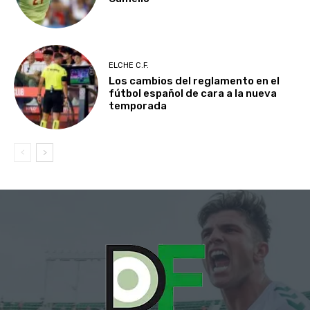
ELCHE C.F.
Los cambios del reglamento en el
fútbol español de cara a la nueva
temporada