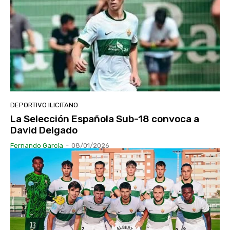
DEPORTIVO ILICITANO
La Selección Española Sub-18 convoca a
David Delgado
Fernando García
-
08/01/2026