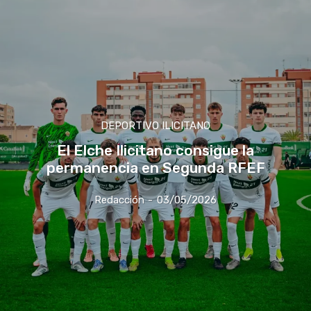
DEPORTIVO ILICITANO
El Elche Ilicitano consigue la
permanencia en Segunda RFEF
Redacción
-
03/05/2026