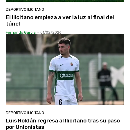
DEPORTIVO ILICITANO
El Ilicitano empieza a ver la luz al final del
túnel
Fernando García
-
01/02/2026
DEPORTIVO ILICITANO
Luis Roldán regresa al Ilicitano tras su paso
por Unionistas