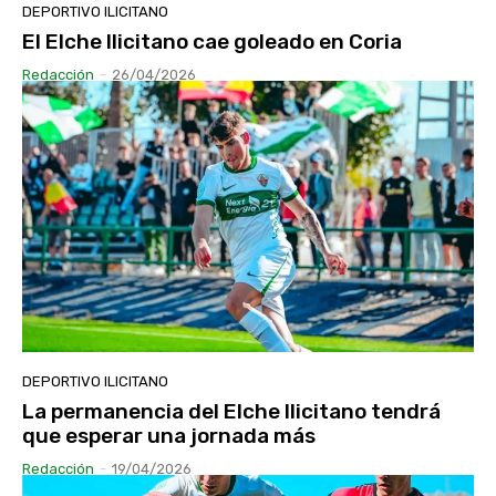
DEPORTIVO ILICITANO
El Elche Ilicitano cae goleado en Coria
Redacción
-
26/04/2026
DEPORTIVO ILICITANO
La permanencia del Elche Ilicitano tendrá
que esperar una jornada más
Redacción
-
19/04/2026