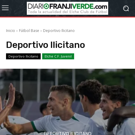
Inicio
Fútbol Base
Deportivo Ilicitano
Deportivo Ilicitano
Deportivo Ilicitano
Elche C.F. Juvenil
DEPORTIVO ILICITANO