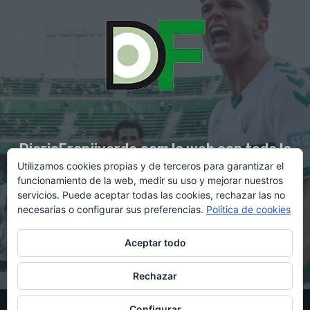
DiarioFranjiverde.com la web con toda la
Utilizamos cookies propias y de terceros para garantizar el
información del Elche C.F.
funcionamiento de la web, medir su uso y mejorar nuestros
servicios. Puede aceptar todas las cookies, rechazar las no
necesarias o configurar sus preferencias.
Política de cookies
Contacto en:
diario@franjiverde.com
Aceptar todo
Rechazar
© Copyright 2021 - Gestión y diseño por Rubén Maestre
Configurar