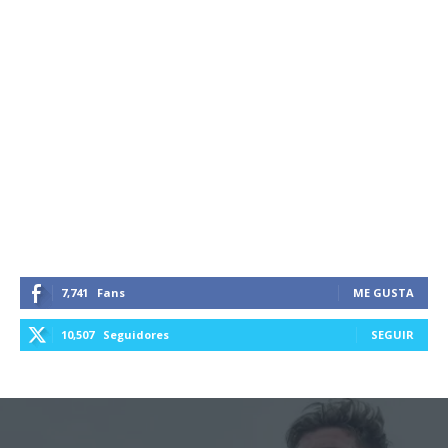
7,741
Fans
ME GUSTA
10,507
Seguidores
SEGUIR