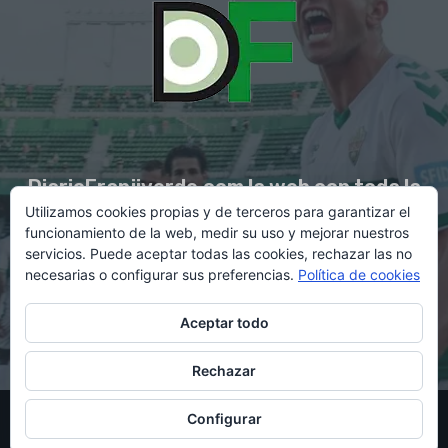
DiarioFranjiverde.com la web con toda la
Utilizamos cookies propias y de terceros para garantizar el
información del Elche C.F.
funcionamiento de la web, medir su uso y mejorar nuestros
servicios. Puede aceptar todas las cookies, rechazar las no
necesarias o configurar sus preferencias.
Política de cookies
Contacto en:
diario@franjiverde.com
Aceptar todo
Rechazar
© Copyright 2021 - Gestión y diseño por Rubén Maestre
Configurar
Política de cookies
Política de privacidad
Aviso legal
Contacto