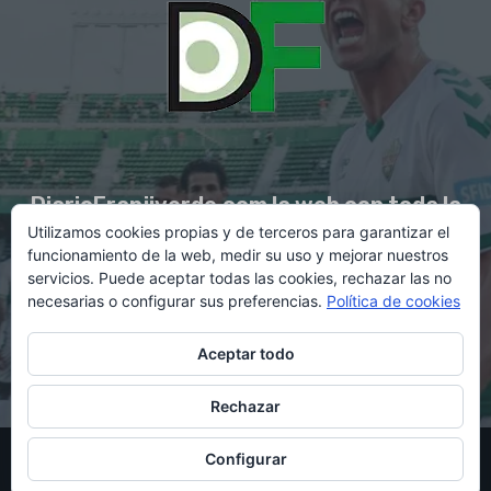
DiarioFranjiverde.com la web con toda la
Utilizamos cookies propias y de terceros para garantizar el
información del Elche C.F.
funcionamiento de la web, medir su uso y mejorar nuestros
servicios. Puede aceptar todas las cookies, rechazar las no
necesarias o configurar sus preferencias.
Política de cookies
Contacto en:
diario@franjiverde.com
Aceptar todo
Rechazar
© Copyright 2021 - Gestión y diseño por Rubén Maestre
Configurar
Política de cookies
Política de privacidad
Aviso legal
Contacto