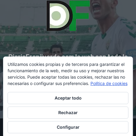
DiarioFranjiverde.com la web con toda la
Utilizamos cookies propias y de terceros para garantizar el
información del Elche C.F.
funcionamiento de la web, medir su uso y mejorar nuestros
servicios. Puede aceptar todas las cookies, rechazar las no
necesarias o configurar sus preferencias.
Política de cookies
Contacto en:
diario@franjiverde.com
Aceptar todo
Rechazar
© Copyright 2021 - Gestión y diseño por Rubén Maestre
Configurar
Política de cookies
Política de privacidad
Aviso legal
Contacto