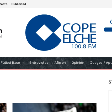
tacto
Publicidad
Fútbol Base
Entrevistas
Afición
Opinión
Juegos / Ap
S