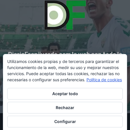
DiarioFranjiverde.com la web con toda la
Utilizamos cookies propias y de terceros para garantizar el
información del Elche C.F.
funcionamiento de la web, medir su uso y mejorar nuestros
servicios. Puede aceptar todas las cookies, rechazar las no
necesarias o configurar sus preferencias.
Política de cookies
Contacto en:
diario@franjiverde.com
Aceptar todo
Rechazar
© Copyright 2021 - Gestión y diseño por Rubén Maestre
Configurar
Política de cookies
Política de privacidad
Aviso legal
Contacto