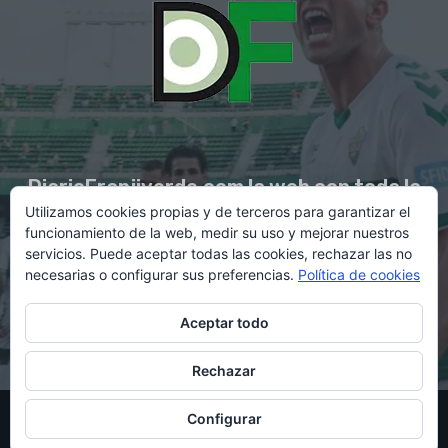
DiarioFranjiverde.com la web con toda la
Utilizamos cookies propias y de terceros para garantizar el
información del Elche C.F.
funcionamiento de la web, medir su uso y mejorar nuestros
servicios. Puede aceptar todas las cookies, rechazar las no
necesarias o configurar sus preferencias.
Política de cookies
Contacto en:
diario@franjiverde.com
Aceptar todo
Rechazar
© Copyright 2021 - Gestión y diseño por Rubén Maestre
Configurar
Política de cookies
Política de privacidad
Aviso legal
Contacto