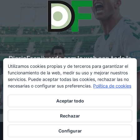
DiarioFranjiverde.com la web con toda la
Utilizamos cookies propias y de terceros para garantizar el
información del Elche C.F.
funcionamiento de la web, medir su uso y mejorar nuestros
servicios. Puede aceptar todas las cookies, rechazar las no
necesarias o configurar sus preferencias.
Política de cookies
Contacto en:
diario@franjiverde.com
Aceptar todo
Rechazar
© Copyright 2021 - Gestión y diseño por Rubén Maestre
Configurar
Política de cookies
Política de privacidad
Aviso legal
Contacto