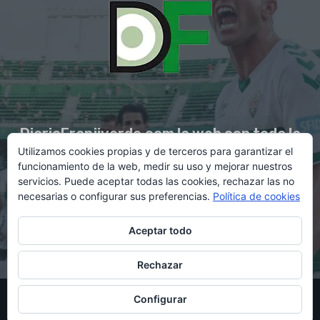
DiarioFranjiverde.com la web con toda la
Utilizamos cookies propias y de terceros para garantizar el
información del Elche C.F.
funcionamiento de la web, medir su uso y mejorar nuestros
servicios. Puede aceptar todas las cookies, rechazar las no
necesarias o configurar sus preferencias.
Política de cookies
Contacto en:
diario@franjiverde.com
Aceptar todo
Rechazar
© Copyright 2021 - Gestión y diseño por Rubén Maestre
Configurar
Política de cookies
Política de privacidad
Aviso legal
Contacto