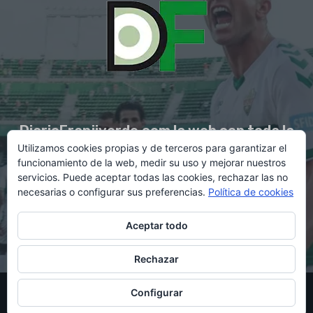
DiarioFranjiverde.com la web con toda la
Utilizamos cookies propias y de terceros para garantizar el
información del Elche C.F.
funcionamiento de la web, medir su uso y mejorar nuestros
servicios. Puede aceptar todas las cookies, rechazar las no
necesarias o configurar sus preferencias.
Política de cookies
Contacto en:
diario@franjiverde.com
Aceptar todo
Rechazar
© Copyright 2021 - Gestión y diseño por Rubén Maestre
Configurar
Política de cookies
Política de privacidad
Aviso legal
Contacto