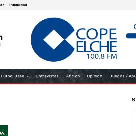
cto
Publicidad
Fútbol Base
Entrevistas
Afición
Opinión
Juegos / Ap
S