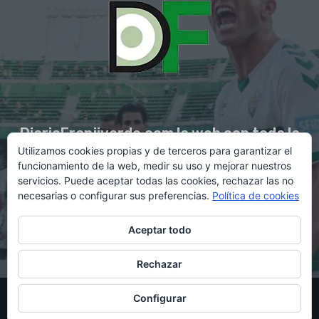
DiarioFranjiverde.com la web con toda la
Utilizamos cookies propias y de terceros para garantizar el
información del Elche C.F.
funcionamiento de la web, medir su uso y mejorar nuestros
servicios. Puede aceptar todas las cookies, rechazar las no
necesarias o configurar sus preferencias.
Política de cookies
Contacto en:
diario@franjiverde.com
Aceptar todo
Rechazar
© Copyright 2021 - Gestión y diseño por Rubén Maestre
Configurar
Política de cookies
Política de privacidad
Aviso legal
Contacto