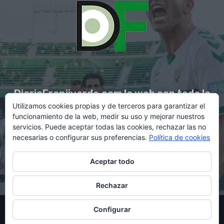
DiarioFranjiverde.com la web con toda la
Utilizamos cookies propias y de terceros para garantizar el
información del Elche C.F.
funcionamiento de la web, medir su uso y mejorar nuestros
servicios. Puede aceptar todas las cookies, rechazar las no
necesarias o configurar sus preferencias.
Política de cookies
Contacto en:
diario@franjiverde.com
Aceptar todo
Rechazar
© Copyright 2021 - Gestión y diseño por Rubén Maestre
Configurar
Política de cookies
Política de privacidad
Aviso legal
Contacto