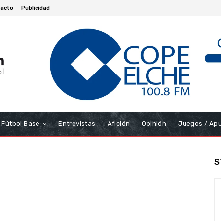
acto
Publicidad
Fútbol Base
Entrevistas
Afición
Opinión
Juegos / Ap
S