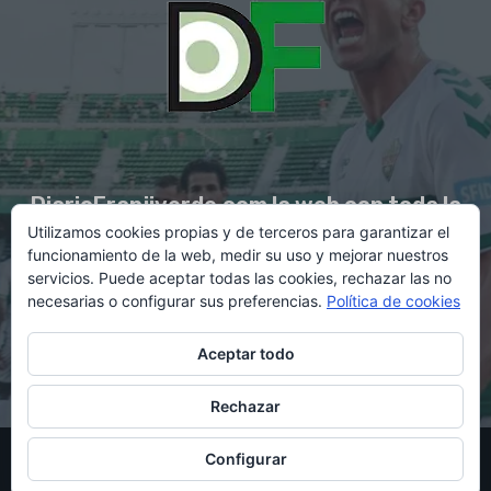
DiarioFranjiverde.com la web con toda la
Utilizamos cookies propias y de terceros para garantizar el
información del Elche C.F.
funcionamiento de la web, medir su uso y mejorar nuestros
servicios. Puede aceptar todas las cookies, rechazar las no
necesarias o configurar sus preferencias.
Política de cookies
Contacto en:
diario@franjiverde.com
Aceptar todo
Rechazar
© Copyright 2021 - Gestión y diseño por Rubén Maestre
Configurar
Política de cookies
Política de privacidad
Aviso legal
Contacto