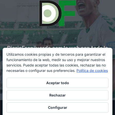
DiarioFranjiverde.com la web con toda la
Utilizamos cookies propias y de terceros para garantizar el
información del Elche C.F.
funcionamiento de la web, medir su uso y mejorar nuestros
servicios. Puede aceptar todas las cookies, rechazar las no
necesarias o configurar sus preferencias.
Política de cookies
Contacto en:
diario@franjiverde.com
Aceptar todo
Rechazar
© Copyright 2021 - Gestión y diseño por Rubén Maestre
Configurar
Política de cookies
Política de privacidad
Aviso legal
Contacto