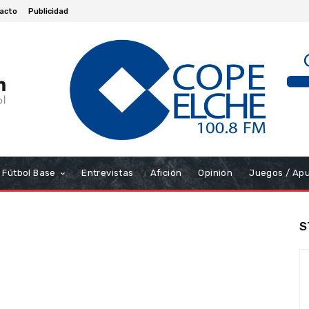
acto
Publicidad
Fútbol Base
Entrevistas
Afición
Opinión
Juegos / Ap
S