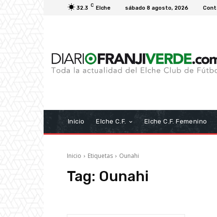
C
32.3
Elche
sábado 8 agosto, 2026
Cont
Inicio
Elche C.F.
Elche C.F. Femenino
Inicio
Etiquetas
Ounahi
Tag:
Ounahi