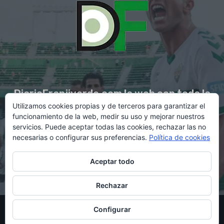
DiarioFranjiverde.com la web con toda la
Utilizamos cookies propias y de terceros para garantizar el
información del Elche C.F.
funcionamiento de la web, medir su uso y mejorar nuestros
servicios. Puede aceptar todas las cookies, rechazar las no
necesarias o configurar sus preferencias.
Política de cookies
Contacto en:
diario@franjiverde.com
Aceptar todo
Rechazar
© Copyright 2021 - Gestión y diseño por Rubén Maestre
Configurar
Política de cookies
Política de privacidad
Aviso legal
Contacto