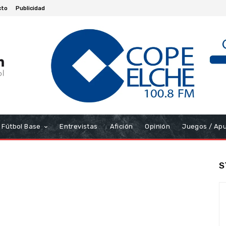
cto
Publicidad
Fútbol Base
Entrevistas
Afición
Opinión
Juegos / Ap
S