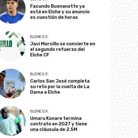
Facundo Buonanotte ya
está en Elche y su anuncio
es cuestión de horas
ELCHE C.F.
Javi Morcillo se convierte en
el segundo refuerzo del
Elche CF
ELCHE C.F.
Carlos San José completa
su reto por la vuelta de La
Dama a Elche
ELCHE C.F.
Umaru Konare termina
contrato en 2027 y tiene
una cláusula de 2.5M