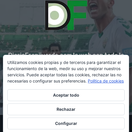
DiarioFranjiverde.com la web con toda la
Utilizamos cookies propias y de terceros para garantizar el
información del Elche C.F.
funcionamiento de la web, medir su uso y mejorar nuestros
servicios. Puede aceptar todas las cookies, rechazar las no
necesarias o configurar sus preferencias.
Política de cookies
Contacto en:
diario@franjiverde.com
Aceptar todo
Rechazar
© Copyright 2021 - Gestión y diseño por Rubén Maestre
Configurar
Política de cookies
Política de privacidad
Aviso legal
Contacto