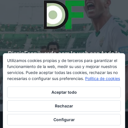
DiarioFranjiverde.com la web con toda la
Utilizamos cookies propias y de terceros para garantizar el
información del Elche C.F.
funcionamiento de la web, medir su uso y mejorar nuestros
servicios. Puede aceptar todas las cookies, rechazar las no
necesarias o configurar sus preferencias.
Política de cookies
Contacto en:
diario@franjiverde.com
Aceptar todo
Rechazar
© Copyright 2021 - Gestión y diseño por Rubén Maestre
Configurar
Política de cookies
Política de privacidad
Aviso legal
Contacto