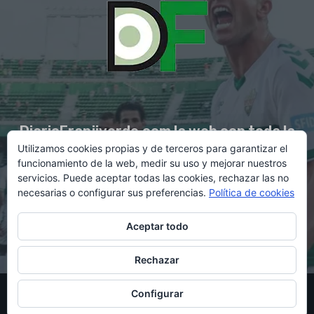
DiarioFranjiverde.com la web con toda la
Utilizamos cookies propias y de terceros para garantizar el
información del Elche C.F.
funcionamiento de la web, medir su uso y mejorar nuestros
servicios. Puede aceptar todas las cookies, rechazar las no
necesarias o configurar sus preferencias.
Política de cookies
Contacto en:
diario@franjiverde.com
Aceptar todo
Rechazar
© Copyright 2021 - Gestión y diseño por Rubén Maestre
Configurar
Política de cookies
Política de privacidad
Aviso legal
Contacto