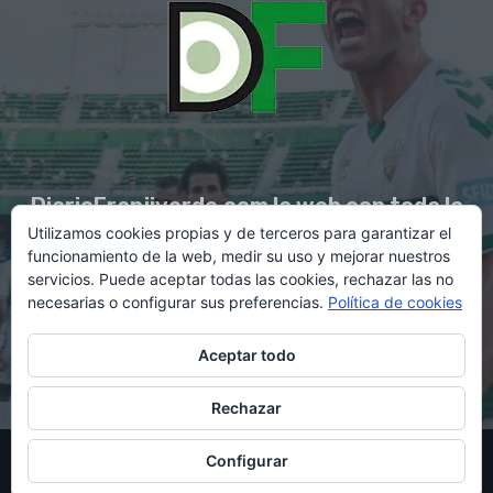
DiarioFranjiverde.com la web con toda la
Utilizamos cookies propias y de terceros para garantizar el
información del Elche C.F.
funcionamiento de la web, medir su uso y mejorar nuestros
servicios. Puede aceptar todas las cookies, rechazar las no
necesarias o configurar sus preferencias.
Política de cookies
Contacto en:
diario@franjiverde.com
Aceptar todo
Rechazar
© Copyright 2021 - Gestión y diseño por Rubén Maestre
Configurar
Política de cookies
Política de privacidad
Aviso legal
Contacto