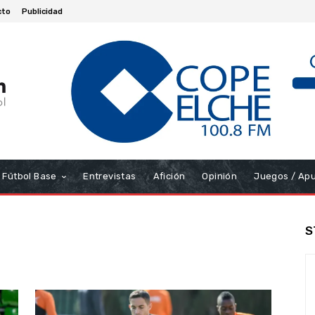
cto
Publicidad
Fútbol Base
Entrevistas
Afición
Opinión
Juegos / Ap
S