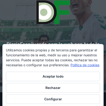
DiarioFranjiverde.com la web con toda la
Utilizamos cookies propias y de terceros para garantizar el
información del Elche C.F.
funcionamiento de la web, medir su uso y mejorar nuestros
servicios. Puede aceptar todas las cookies, rechazar las no
necesarias o configurar sus preferencias.
Política de cookies
Contacto en:
diario@franjiverde.com
Aceptar todo
Rechazar
© Copyright 2021 - Gestión y diseño por Rubén Maestre
Configurar
Política de cookies
Política de privacidad
Aviso legal
Contacto