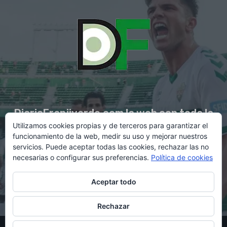
DiarioFranjiverde.com la web con toda la
Utilizamos cookies propias y de terceros para garantizar el
información del Elche C.F.
funcionamiento de la web, medir su uso y mejorar nuestros
servicios. Puede aceptar todas las cookies, rechazar las no
necesarias o configurar sus preferencias.
Política de cookies
Contacto en:
diario@franjiverde.com
Aceptar todo
Rechazar
© Copyright 2021 - Gestión y diseño por Rubén Maestre