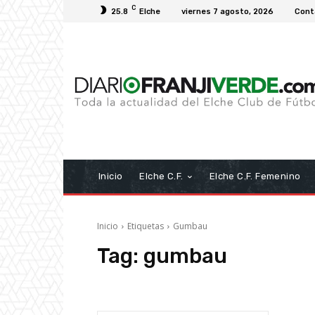
C
25.8
Elche
viernes 7 agosto, 2026
Cont
Inicio
Elche C.F.
Elche C.F. Femenino
Inicio
Etiquetas
Gumbau
Tag:
gumbau