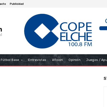
acto
Publicidad
Fútbol Base
Entrevistas
Afición
Opinión
Juegos / Ap
S