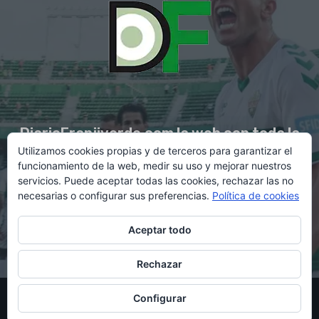
DiarioFranjiverde.com la web con toda la
Utilizamos cookies propias y de terceros para garantizar el
información del Elche C.F.
funcionamiento de la web, medir su uso y mejorar nuestros
servicios. Puede aceptar todas las cookies, rechazar las no
necesarias o configurar sus preferencias.
Política de cookies
Contacto en:
diario@franjiverde.com
Aceptar todo
Rechazar
© Copyright 2021 - Gestión y diseño por Rubén Maestre
Configurar
Política de cookies
Política de privacidad
Aviso legal
Contacto