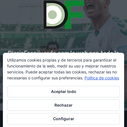
DiarioFranjiverde.com la web con toda la
Utilizamos cookies propias y de terceros para garantizar el
información del Elche C.F.
funcionamiento de la web, medir su uso y mejorar nuestros
servicios. Puede aceptar todas las cookies, rechazar las no
necesarias o configurar sus preferencias.
Política de cookies
Contacto en:
diario@franjiverde.com
Aceptar todo
Rechazar
© Copyright 2021 - Gestión y diseño por Rubén Maestre
Configurar
Política de cookies
Política de privacidad
Aviso legal
Contacto