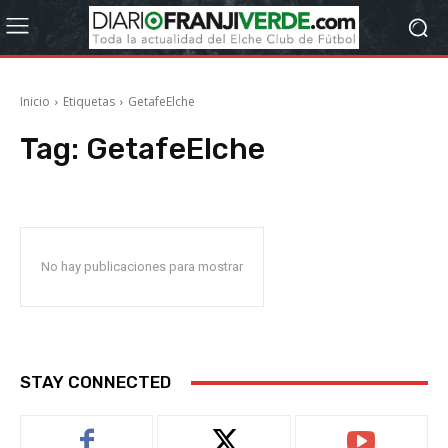
Inicio
Etiquetas
GetafeElche
Tag:
GetafeElche
No hay publicaciones para mostrar
STAY CONNECTED