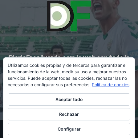
DiarioFranjiverde.com la web con toda la
Utilizamos cookies propias y de terceros para garantizar el
información del Elche C.F.
funcionamiento de la web, medir su uso y mejorar nuestros
servicios. Puede aceptar todas las cookies, rechazar las no
necesarias o configurar sus preferencias.
Política de cookies
Contacto en:
diario@franjiverde.com
Aceptar todo
Rechazar
© Copyright 2021 - Gestión y diseño por Rubén Maestre
Configurar
Política de cookies
Política de privacidad
Aviso legal
Contacto