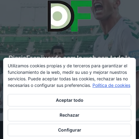
DiarioFranjiverde.com la web con toda la
Utilizamos cookies propias y de terceros para garantizar el
información del Elche C.F.
funcionamiento de la web, medir su uso y mejorar nuestros
servicios. Puede aceptar todas las cookies, rechazar las no
necesarias o configurar sus preferencias.
Política de cookies
Contacto en:
diario@franjiverde.com
Aceptar todo
Rechazar
© Copyright 2021 - Gestión y diseño por Rubén Maestre
Configurar
Política de cookies
Política de privacidad
Aviso legal
Contacto