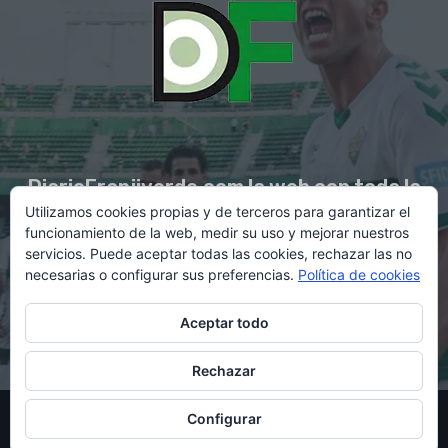
DiarioFranjiverde.com la web con toda la
Utilizamos cookies propias y de terceros para garantizar el
información del Elche C.F.
funcionamiento de la web, medir su uso y mejorar nuestros
servicios. Puede aceptar todas las cookies, rechazar las no
necesarias o configurar sus preferencias.
Política de cookies
Contacto en:
diario@franjiverde.com
Aceptar todo
Rechazar
© Copyright 2021 - Gestión y diseño por Rubén Maestre
Configurar
Política de cookies
Política de privacidad
Aviso legal
Contacto