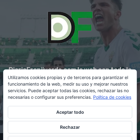
DiarioFranjiverde.com la web con toda la
Utilizamos cookies propias y de terceros para garantizar el
información del Elche C.F.
funcionamiento de la web, medir su uso y mejorar nuestros
servicios. Puede aceptar todas las cookies, rechazar las no
necesarias o configurar sus preferencias.
Política de cookies
Contacto en:
diario@franjiverde.com
Aceptar todo
Rechazar
© Copyright 2021 - Gestión y diseño por Rubén Maestre