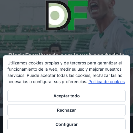
DiarioFranjiverde.com la web con toda la
Utilizamos cookies propias y de terceros para garantizar el
información del Elche C.F.
funcionamiento de la web, medir su uso y mejorar nuestros
servicios. Puede aceptar todas las cookies, rechazar las no
necesarias o configurar sus preferencias.
Política de cookies
Contacto en:
diario@franjiverde.com
Aceptar todo
Rechazar
© Copyright 2021 - Gestión y diseño por Rubén Maestre
Configurar
Política de cookies
Política de privacidad
Aviso legal
Contacto