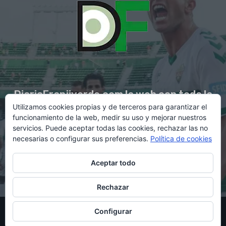
DiarioFranjiverde.com la web con toda la
Utilizamos cookies propias y de terceros para garantizar el
información del Elche C.F.
funcionamiento de la web, medir su uso y mejorar nuestros
servicios. Puede aceptar todas las cookies, rechazar las no
necesarias o configurar sus preferencias.
Política de cookies
Contacto en:
diario@franjiverde.com
Aceptar todo
Rechazar
© Copyright 2021 - Gestión y diseño por Rubén Maestre
Configurar
Política de cookies
Política de privacidad
Aviso legal
Contacto