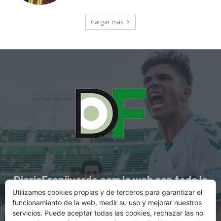
Cargar más
DiarioFranjiverde.com la web con toda la
Utilizamos cookies propias y de terceros para garantizar el
información del Elche C.F.
funcionamiento de la web, medir su uso y mejorar nuestros
servicios. Puede aceptar todas las cookies, rechazar las no