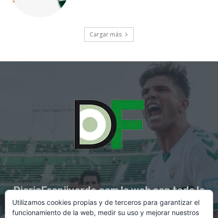
Cargar más
DiarioFranjiverde.com la web con toda la
Utilizamos cookies propias y de terceros para garantizar el
información del Elche C.F.
funcionamiento de la web, medir su uso y mejorar nuestros