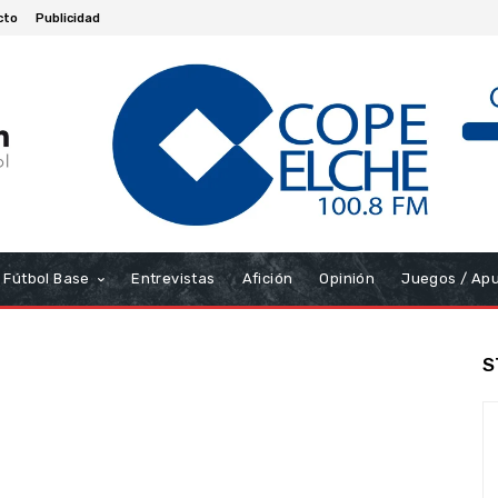
cto
Publicidad
Fútbol Base
Entrevistas
Afición
Opinión
Juegos / Ap
S