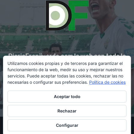
DiarioFranjiverde.com la web con toda la
Utilizamos cookies propias y de terceros para garantizar el
información del Elche C.F.
funcionamiento de la web, medir su uso y mejorar nuestros
servicios. Puede aceptar todas las cookies, rechazar las no
necesarias o configurar sus preferencias.
Política de cookies
Contacto en:
diario@franjiverde.com
Aceptar todo
Rechazar
© Copyright 2021 - Gestión y diseño por Rubén Maestre
Configurar
Política de cookies
Política de privacidad
Aviso legal
Contacto