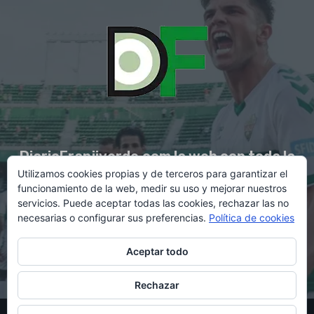
DiarioFranjiverde.com la web con toda la
Utilizamos cookies propias y de terceros para garantizar el
información del Elche C.F.
funcionamiento de la web, medir su uso y mejorar nuestros
servicios. Puede aceptar todas las cookies, rechazar las no
necesarias o configurar sus preferencias.
Política de cookies
Contacto en:
diario@franjiverde.com
Aceptar todo
Rechazar
© Copyright 2021 - Gestión y diseño por Rubén Maestre