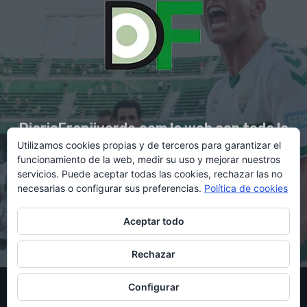
DiarioFranjiverde.com la web con toda la
Utilizamos cookies propias y de terceros para garantizar el
información del Elche C.F.
funcionamiento de la web, medir su uso y mejorar nuestros
servicios. Puede aceptar todas las cookies, rechazar las no
necesarias o configurar sus preferencias.
Política de cookies
Contacto en:
diario@franjiverde.com
Aceptar todo
Rechazar
© Copyright 2021 - Gestión y diseño por Rubén Maestre
Configurar
Política de cookies
Política de privacidad
Aviso legal
Contacto