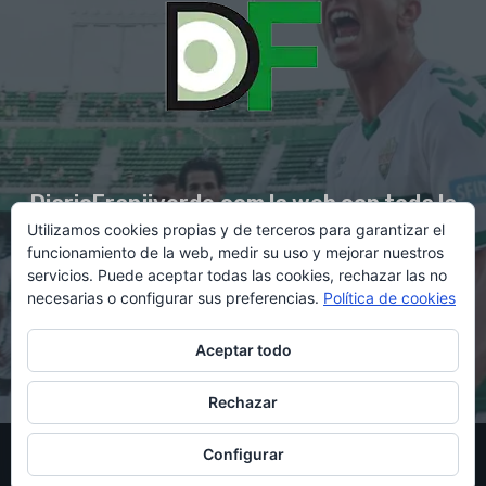
DiarioFranjiverde.com la web con toda la
Utilizamos cookies propias y de terceros para garantizar el
información del Elche C.F.
funcionamiento de la web, medir su uso y mejorar nuestros
servicios. Puede aceptar todas las cookies, rechazar las no
necesarias o configurar sus preferencias.
Política de cookies
Contacto en:
diario@franjiverde.com
Aceptar todo
Rechazar
© Copyright 2021 - Gestión y diseño por Rubén Maestre
Configurar
Política de cookies
Política de privacidad
Aviso legal
Contacto