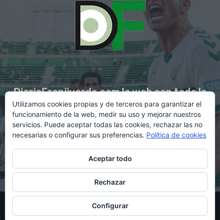
DiarioFranjiverde.com la web con toda la
Utilizamos cookies propias y de terceros para garantizar el
información del Elche C.F.
funcionamiento de la web, medir su uso y mejorar nuestros
servicios. Puede aceptar todas las cookies, rechazar las no
necesarias o configurar sus preferencias.
Política de cookies
Contacto en:
diario@franjiverde.com
Aceptar todo
Rechazar
© Copyright 2021 - Gestión y diseño por Rubén Maestre
Configurar
Política de cookies
Política de privacidad
Aviso legal
Contacto