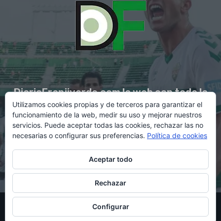
DiarioFranjiverde.com la web con toda la
Utilizamos cookies propias y de terceros para garantizar el
información del Elche C.F.
funcionamiento de la web, medir su uso y mejorar nuestros
servicios. Puede aceptar todas las cookies, rechazar las no
necesarias o configurar sus preferencias.
Política de cookies
Contacto en:
diario@franjiverde.com
Aceptar todo
Rechazar
© Copyright 2021 - Gestión y diseño por Rubén Maestre
Configurar
Política de cookies
Política de privacidad
Aviso legal
Contacto