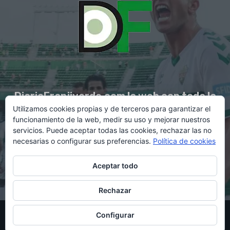
DiarioFranjiverde.com la web con toda la
Utilizamos cookies propias y de terceros para garantizar el
información del Elche C.F.
funcionamiento de la web, medir su uso y mejorar nuestros
servicios. Puede aceptar todas las cookies, rechazar las no
necesarias o configurar sus preferencias.
Política de cookies
Contacto en:
diario@franjiverde.com
Aceptar todo
Rechazar
© Copyright 2021 - Gestión y diseño por Rubén Maestre
Configurar
Política de cookies
Política de privacidad
Aviso legal
Contacto