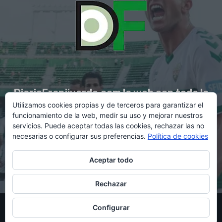
DiarioFranjiverde.com la web con toda la
Utilizamos cookies propias y de terceros para garantizar el
información del Elche C.F.
funcionamiento de la web, medir su uso y mejorar nuestros
servicios. Puede aceptar todas las cookies, rechazar las no
necesarias o configurar sus preferencias.
Política de cookies
Contacto en:
diario@franjiverde.com
Aceptar todo
Rechazar
© Copyright 2021 - Gestión y diseño por Rubén Maestre
Configurar
Política de cookies
Política de privacidad
Aviso legal
Contacto