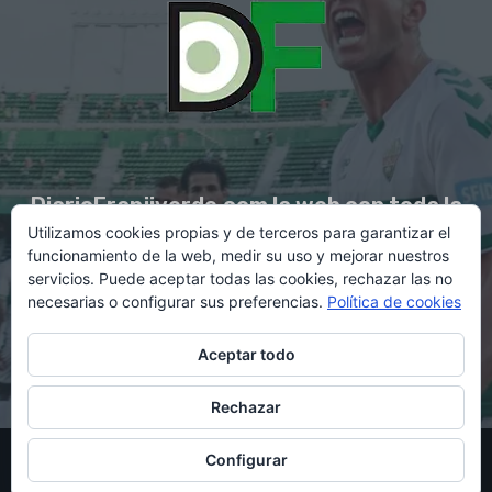
DiarioFranjiverde.com la web con toda la
Utilizamos cookies propias y de terceros para garantizar el
información del Elche C.F.
funcionamiento de la web, medir su uso y mejorar nuestros
servicios. Puede aceptar todas las cookies, rechazar las no
necesarias o configurar sus preferencias.
Política de cookies
Contacto en:
diario@franjiverde.com
Aceptar todo
Rechazar
© Copyright 2021 - Gestión y diseño por Rubén Maestre
Configurar
Política de cookies
Política de privacidad
Aviso legal
Contacto